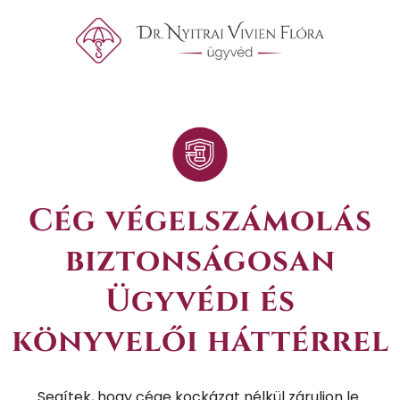
Cég végelszámolás
biztonságosan
Ügyvédi és
könyvelői háttérrel
Segítek, hogy cége kockázat nélkül záruljon le.