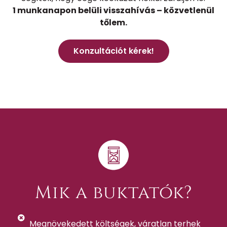
1 munkanapon belüli visszahívás – közvetlenül
tőlem.
Konzultációt kérek!
Mik a buktatók?
Megnövekedett költségek, váratlan terhek