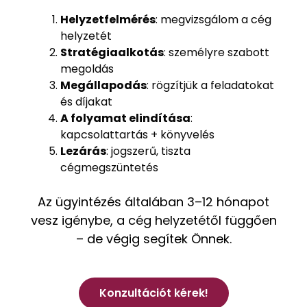
Helyzetfelmérés
: megvizsgálom a cég
helyzetét
Stratégiaalkotás
: személyre szabott
megoldás
Megállapodás
: rögzítjük a feladatokat
és díjakat
A folyamat elindítása
:
kapcsolattartás + könyvelés
Lezárás
: jogszerű, tiszta
cégmegszüntetés
Az ügyintézés általában 3–12 hónapot
vesz igénybe, a cég helyzetétől függően
– de végig segítek Önnek.
Konzultációt kérek!