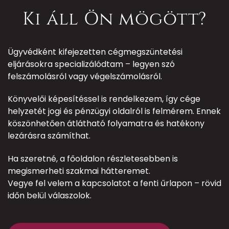
Ki áll Ön mögött?
Ügyvédként kifejezetten cégmegszüntetési
eljárásokra specializálódtam – legyen szó
felszámolásról vagy végelszámolásról.
Könyvelői képesítéssel is rendelkezem, így cége
helyzetét jogi és pénzügyi oldalról is felmérem. Ennek
köszönhetően átlátható folyamatra és hatékony
lezárásra számíthat.
Ha szeretné, a főoldalon részletesebben is
megismerheti szakmai hátteremet.
Vegye fel velem a kapcsolatot a fenti űrlapon – rövid
időn belül válaszolok.